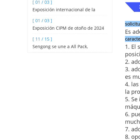
[ 01 / 03 ]
de té y café por goteo de alta vel
Exposición internacional de la
industria hotelera y de catering de
[ 01 / 03 ]
solicit
Shenzhen 2024
Exposición CIPM de otoño de 2024
Es ad
caracte
[ 11 / 15 ]
1. El
Sengong se une a All Pack,
posic
Indonesia
2. ad
3. ad
es mu
4. la
la pr
5. Se
máqu
6. pu
mucho
7. ad
8. op