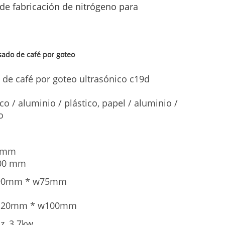
de fabricación de nitrógeno para
ado de café por goteo
de café por goteo ultrasónico c19d
ico / aluminio / plástico, papel / aluminio /
o
0 mm
100 mm
 l90mm * w75mm
 l120mm * w100mm
z, 3.7kw