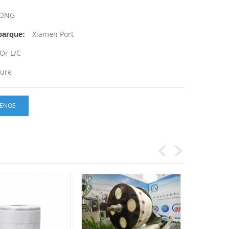
ONG
Xiamen Port
barque:
 Or L/C
ture
ENOS