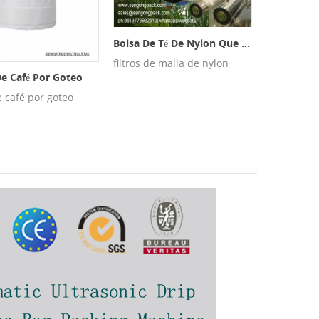
Bolsa De Té De Nylon Que Hace La Máquina Filtros De Malla
filtros de malla de nylon
De Café Por Goteo
de café por goteo
hilo de al