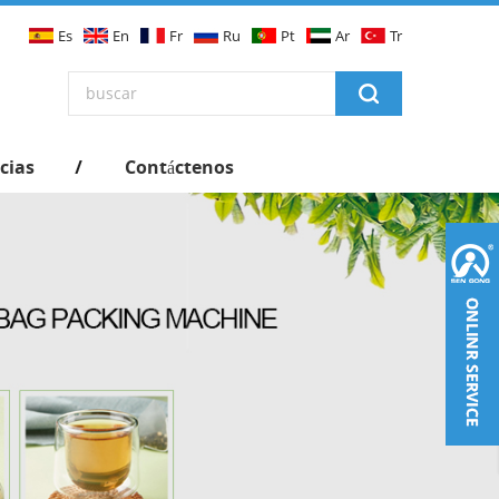
Es
En
Fr
Ru
Pt
Ar
Tr
cias
Contáctenos