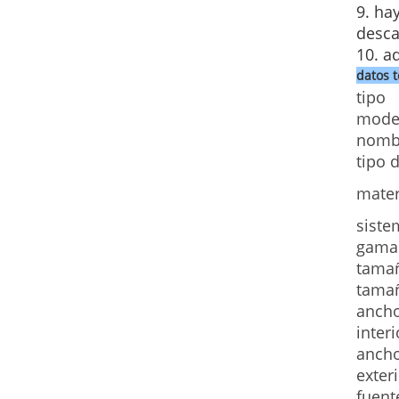
9. ha
desca
10. a
datos 
tipo
mode
nombr
tipo 
mater
siste
gama
tamañ
tamañ
ancho
inter
ancho
exter
fuent