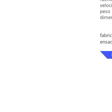
veloc
peso
dimen
fabri
ensac