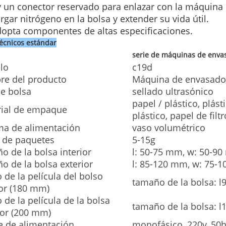
y un conector reservado para enlazar con la máquina 
rgar nitrógeno en la bolsa y extender su vida útil.
dopta componentes de altas especificaciones.
técnicos estándar
serie de máquinas de envas
lo
c19d
e del producto
Máquina de envasado 
de bolsa
sellado ultrasónico
papel / plástico, plást
ial de empaque
plástico, papel de filtr
ma de alimentación
vaso volumétrico
 de paquetes
5-15g
o de la bolsa interior
l: 50-75 mm, w: 50-9
o de la bolsa exterior
l: 85-120 mm, w: 75-
 de la película del bolso
tamaño de la bolsa:
ior (180 mm)
 de la película de la bolsa
tamaño de la bolsa:
ior (200 mm)
e de alimentación
monofásico, 220v, 50h