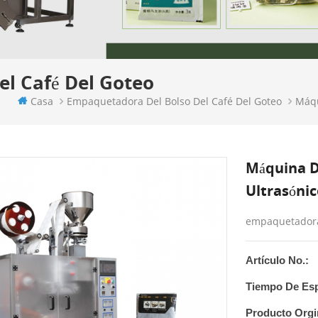
l Café Del Goteo
Casa
Empaquetadora Del Bolso Del Café Del Goteo
Máqu
Máquina D
Ultrasóni
empaquetadora 
Artículo No.:
Tiempo De Esp
Producto Orgi