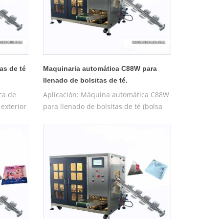
as de té
Maquinaria automática C88W para
llenado de bolsitas de té.
ca de
Aplicación: Máquina automática C88W
exterior
para llenado de bolsitas de té (bolsa
 para té,
prefabricada) adecuada para té, té
eguanyin,
medicinal, té saludable, Tieguanyin,
an
Longjing, Damaofeng, Wuyishan
tas de
Dahongpao, té de rosas, tabletas de
La bolsa
ginseng, etc. Características : La bolsa
a de
piramidal de nailon está hecha de
 amigable
materiales ecológicos. nailon amigable
y materiales no tejidos 7