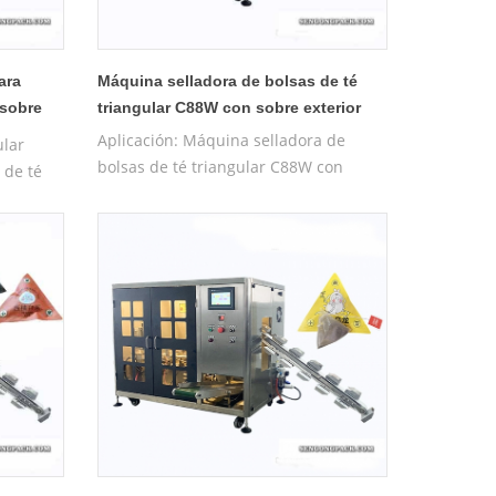
ara
Máquina selladora de bolsas de té
 sobre
triangular C88W con sobre exterior
Aplicación: Máquina selladora de
ular
bolsas de té triangular C88W con
 de té
sobre exterior (bolsa prefabricada)
abricada)
adecuada para té, té medicinal, té
, té
saludable, Tieguanyin, Longjing,
g,
Damaofeng, Wuyishan Dahongpao, té
pao, té
de rosas, tabletas de ginseng, etc.
etc.
Características : La bolsa piramidal de
midal de
nailon está hecha de materiales
es
ecológicos. nailon amigable y
7
material7