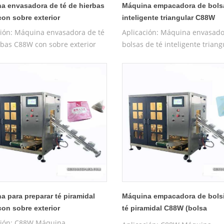
a envasadora de té de hierbas
Máquina empacadora de bolsa
on sobre exterior
inteligente triangular C88W
ción: Máquina envasadora de té
Aplicación: Máquina envasado
rbas C88W con sobre exterior
bolsas de té inteligente triang
 prefabricada) adecuada para té,
C88W (bolsa prefabricada) ad
cinal, té saludable, Tieguanyin,
para té, té medicinal, té salud
ng, Damaofeng, Wuyishan
Tieguanyin, Longjing, Damaof
pao, té de rosas, tabletas de
Wuyishan Dahongpao, té de ro
, etc. Características : La bolsa
tabletas de ginseng, etc.
dal de nailon está hecha de
Características : La bolsa pira
ales ecológicos. nailon amigable
nailon está hecha de material
iales no tej7
ecológicos. nailon amigable y
materiales no 7
a para preparar té piramidal
Máquina empacadora de bolsi
on sobre exterior
té piramidal C88W (bolsa
prefabricada)
ción: C88W Máquina