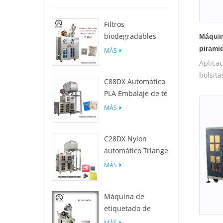
Filtros
biodegradables
Máquin
C19H PLA para
pirami
MÁS
empaquetadora de
Aplica
bolsas de café por
bolsita
C88DX Automático
goteo
prefab
PLA Embalaje de té
medicin
Máquina (bolsa
MÁS
Longji
Tipo)
Dahong
ginseng
C28DX Nylon
pirami
automático Triange
materi
/ Piso Máquina de
MÁS
y mater
embalaje de
bolsitas de té
Máquina de
pequeño
etiquetado de
película c25
MÁS