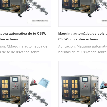
dora automática de té C88W
Máquina automática de bolsit
bre exterior
C88W con sobre exterior
ción: CMáquina automática de
Aplicación: Máquina automáti
as de té de 88W con sobre
bolsitas de té C88W con sobre 
r (bolsa prefabricada)
(bolsa prefabricada) adecuada
a para té, té medicinal, té
té medicinal, té saludable, Ti
le, Tieguanyin, Longjing,
Longjing, Damaofeng, Wuyish
eng, Wuyishan Dahongpao, té
Dahongpao, té de rosas, table
s, tabletas de ginseng, etc.
ginseng, etc. Características : 
rísticas : La bolsa piramidal de
piramidal de nailon está hech
 está hecha de materiales
materiales ecológicos. nailon
cos. nailon amigable y
y materiales no te7
ales no7