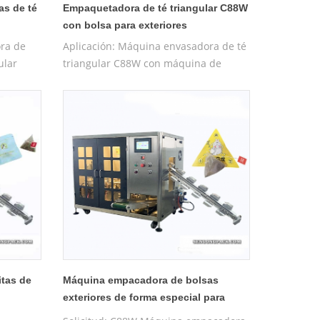
s de té
Empaquetadora de té triangular C88W
con bolsa para exteriores
ra de
Aplicación: Máquina envasadora de té
ular
triangular C88W con máquina de
ecuada
bolsas para exteriores (bolsa
able,
prefabricada) adecuada para té, té
eng,
medicinal, té saludable, Tieguanyin,
sas,
Longjing, Damaofeng, Wuyishan
Dahongpao, té de rosas, tabletas de
midal de
ginseng, etc. Características : La bolsa
es
piramidal de nailon está hecha de
materiales ecológicos. nailon amigable
7
tas de
Máquina empacadora de bolsas
exteriores de forma especial para
bolsitas de té piramidales C88W