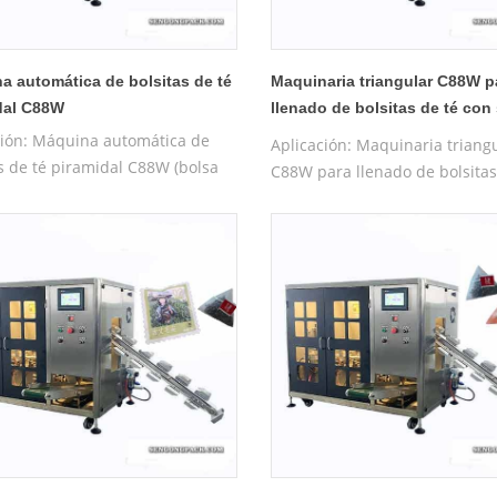
a automática de bolsitas de té
Maquinaria triangular C88W p
dal C88W
llenado de bolsitas de té con
exterior.
ción: Máquina automática de
Aplicación: Maquinaria triang
s de té piramidal C88W (bolsa
C88W para llenado de bolsitas
ricada) adecuada para té, té
con sobre exterior (bolsa pref
al, té saludable, Tieguanyin,
Adecuado para té, té medicinal
ng, Damaofeng, Wuyishan
saludable, Tieguanyin, Longjin
pao, té de rosas, tabletas de
Damaofeng, Wuyishan Dahong
, etc. Características : La bolsa
de rosas, tabletas de ginseng, 
dal de nailon está hecha de
Características : La bolsa pira
ales ecológicos. nailon amigable
nailon está hecha de material
iales no tejidos imp7
ecológicos. nailon amigable y 