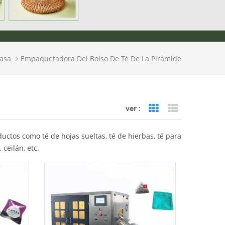
asa
Empaquetadora Del Bolso De Té De La Pirámide
ver :
Grid View
List View
ctos como té de hojas sueltas, té de hierbas, té para
 ceilán, etc.