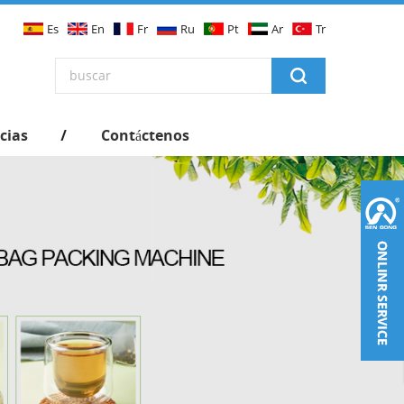
Es
En
Fr
Ru
Pt
Ar
Tr
cias
Contáctenos