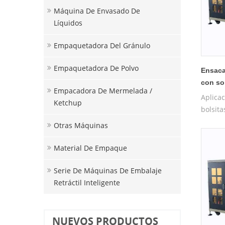
Máquina De Envasado De
Líquidos
Empaquetadora Del Gránulo
Empaquetadora De Polvo
Ensaca
con so
Empacadora De Mermelada /
Aplica
Ketchup
bolsit
exterio
Otras Máquinas
Adecuad
saludab
Material De Empaque
Damaof
de rosa
Serie De Máquinas De Embalaje
Caracte
Retráctil Inteligente
nailon
ecológi
materi
NUEVOS PRODUCTOS