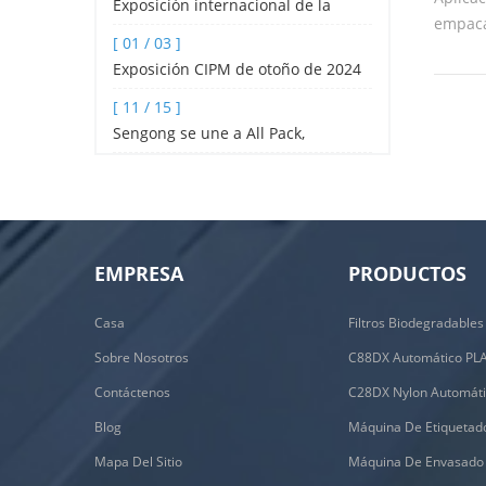
Exposición internacional de la
empaca
industria hotelera y de catering de
[ 01 / 03 ]
forma 
Shenzhen 2024
Exposición CIPM de otoño de 2024
pirami
Adecuad
[ 11 / 15 ]
saludab
Sengong se une a All Pack,
Damaof
Indonesia
de rosa
Caracte
nailon
ecológi
EMPRESA
PRODUCTOS
Casa
Sobre Nosotros
Contáctenos
Blog
Mapa Del Sitio