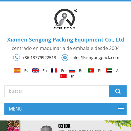
Xiamen Sengong Packing Equipment Co., Ltd
centrado en maquinaria de embalaje desde 2004
+86 13779922513
sales@sengongpack.com
Es
En
Fr
Ru
Pt
Ar
Tr