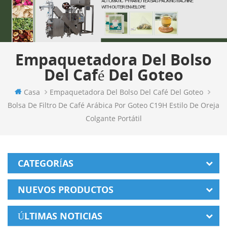
Empaquetadora Del Bolso
Del Café Del Goteo
Casa
Empaquetadora Del Bolso Del Café Del Goteo
Bolsa De Filtro De Café Arábica Por Goteo C19H Estilo De Oreja
Colgante Portátil
CATEGORÍAS
NUEVOS PRODUCTOS
ÚLTIMAS NOTICIAS