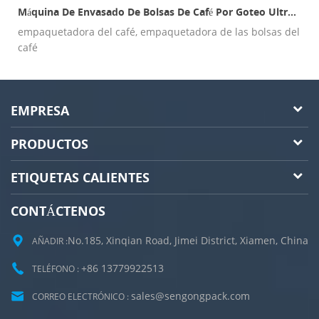
Máquina De Envasado De Bolsas De Café Por Goteo Ultrasónico C19d Interior Y Exterior
empaquetadora del café, empaquetadora de las bolsas del
café
EMPRESA
PRODUCTOS
ETIQUETAS CALIENTES
CONTÁCTENOS
No.185, Xinqian Road, Jimei District, Xiamen, China
AÑADIR :
+86 13779922513
TELÉFONO :
sales@sengongpack.com
CORREO ELECTRÓNICO :