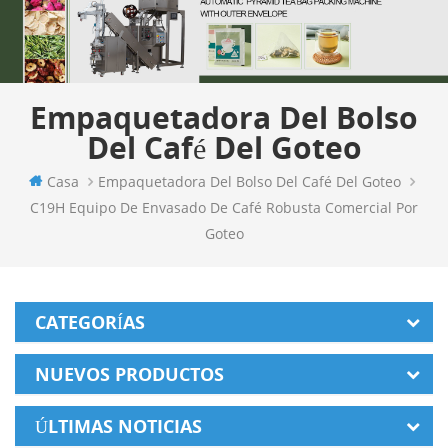
Empaquetadora Del Bolso
Del Café Del Goteo
Casa
Empaquetadora Del Bolso Del Café Del Goteo
C19H Equipo De Envasado De Café Robusta Comercial Por
Goteo
CATEGORÍAS
NUEVOS PRODUCTOS
ÚLTIMAS NOTICIAS