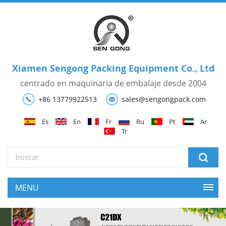
Xiamen Sengong Packing Equipment Co., Ltd
centrado en maquinaria de embalaje desde 2004
+86 13779922513
sales@sengongpack.com
Es
En
Fr
Ru
Pt
Ar
Tr