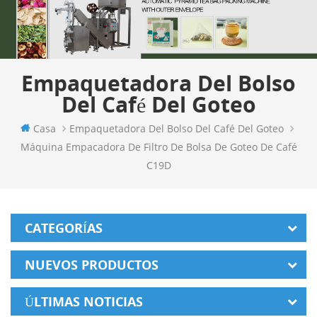
Empaquetadora Del Bolso
Del Café Del Goteo
Casa
Empaquetadora Del Bolso Del Café Del Goteo
Máquina Empacadora De Filtro De Bolsa De Goteo De Café
C19D
CATEGORÍAS
NUEVOS PRODUCTOS
ÚLTIMAS NOTICIAS