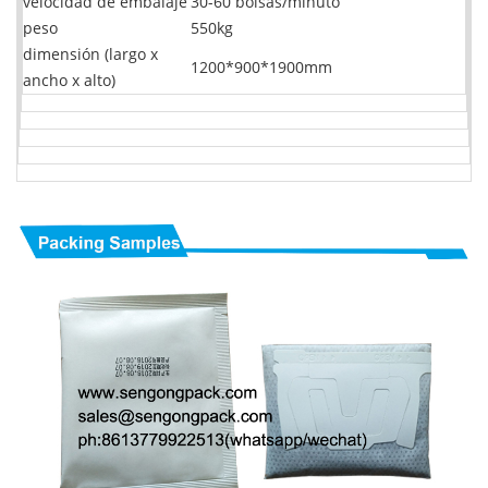
velocidad de embalaje
30-60 bolsas/minuto
peso
550kg
dimensión (largo x
1200*900*1900mm
ancho x alto)