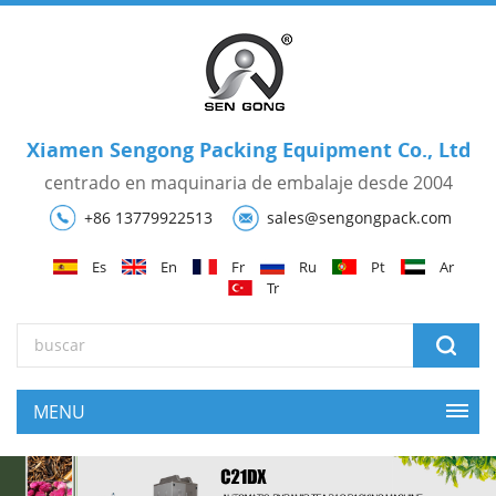
Xiamen Sengong Packing Equipment Co., Ltd
centrado en maquinaria de embalaje desde 2004
+86 13779922513
sales@sengongpack.com
Es
En
Fr
Ru
Pt
Ar
Tr