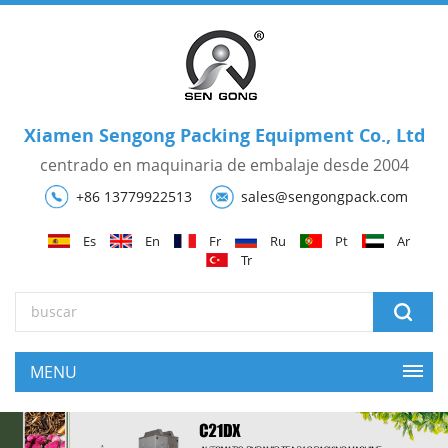
Xiamen Sengong Packing Equipment Co., Ltd
centrado en maquinaria de embalaje desde 2004
+86 13779922513
sales@sengongpack.com
Es
En
Fr
Ru
Pt
Ar
Tr