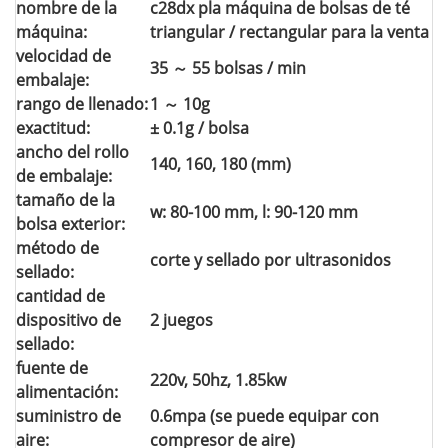
nombre de la
c28dx pla máquina de bolsas de té
máquina:
triangular / rectangular para la venta
velocidad de
35 ～ 55 bolsas / min
embalaje:
rango de llenado:
1 ～ 10g
exactitud:
± 0.1g / bolsa
ancho del rollo
140, 160, 180 (mm)
de embalaje:
tamaño de la
w: 80-100 mm, l: 90-120 mm
bolsa exterior:
método de
corte y sellado por ultrasonidos
sellado:
cantidad de
dispositivo de
2 juegos
sellado:
fuente de
220v, 50hz, 1.85kw
alimentación:
suministro de
0.6mpa (se puede equipar con
aire:
compresor de aire)