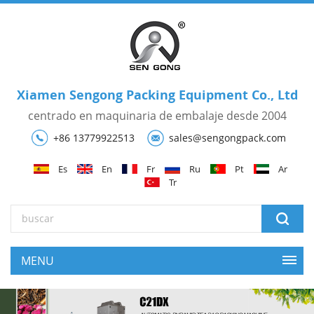
Xiamen Sengong Packing Equipment Co., Ltd
centrado en maquinaria de embalaje desde 2004
+86 13779922513
sales@sengongpack.com
Es
En
Fr
Ru
Pt
Ar
Tr