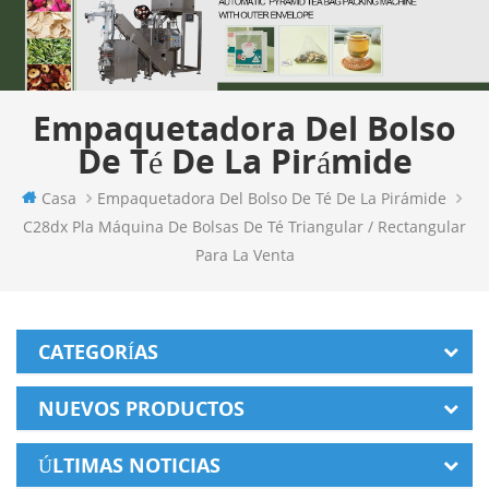
Empaquetadora Del Bolso
De Té De La Pirámide
Casa
Empaquetadora Del Bolso De Té De La Pirámide
C28dx Pla Máquina De Bolsas De Té Triangular / Rectangular
Para La Venta
CATEGORÍAS
NUEVOS PRODUCTOS
ÚLTIMAS NOTICIAS