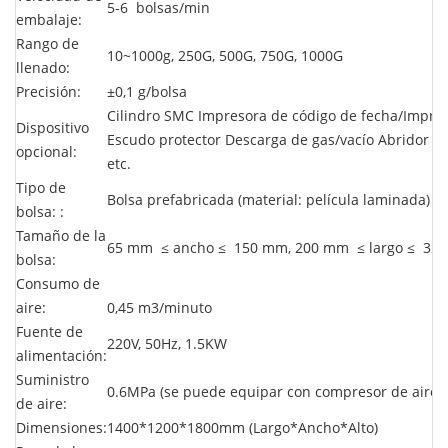
5-6
bolsas/min
embalaje:
Rango de
10~1000g, 250G, 500G, 750G, 1000G
llenado:
Precisión:
±0,1 g/bolsa
Cilindro SMC Impresora de código de fecha/Impre
Dispositivo
Escudo protector Descarga de gas/vacío Abridor de 
opcional:
etc.
Tipo de
Bolsa prefabricada (material: película laminada)
bolsa:
:
Tamaño de la
65 mm
≤
ancho
≤
150 mm, 200 mm
≤
largo
≤
32
bolsa:
Consumo de
aire:
0,45 m3/minuto
Fuente de
220V, 50Hz, 1.5KW
alimentación:
Suministro
0.6MPa (se puede equipar con compresor de aire)
de aire:
Dimensiones:
1400*1200*1800mm (Largo*Ancho*Alto)