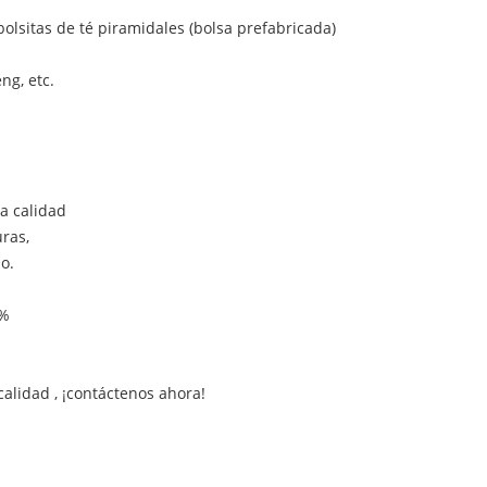
lsitas de té piramidales (bolsa prefabricada)
ng, etc.
ta calidad
ras,
o.
0%
alidad , ¡contáctenos ahora!