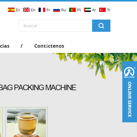
Es
En
Fr
Ru
Pt
Ar
Tr
cias
Contáctenos