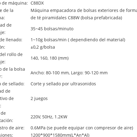
 de máquina:
C88DX
 de la
Máquina empacadora de bolsas exteriores de forma 
a:
de té piramidales C88W (bolsa prefabricada)
dad de
35~45 bolsas/minuto
je:
de llenado:
1~10g
bolsas/min (
dependiendo del material)
ón:
±0,2 g/bolsa
el rollo de
140, 160, 180 (mm)
je:
 de la bolsa
Ancho: 80-100 mm, Largo: 90-120 mm
r:
 de sellado:
Corte y sellado por ultrasonidos
ad de
tivo de
2 juegos
:
 de
220V, 50Hz, 1.2KW
tación:
tro de aire:
0.6MPa (se puede equipar con compresor de aire)
iones:
1200*900*1580mm(L*An*Al)