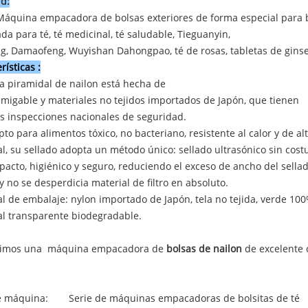
ud:
áquina empacadora de bolsas exteriores de forma especial para bo
a para té, té medicinal, té saludable, Tieguanyin,
g, Damaofeng, Wuyishan Dahongpao, té de rosas, tabletas de ginse
rísticas
:
a piramidal de nailon está hecha de
migable y materiales no tejidos importados de Japón, que tienen
as inspecciones nacionales de seguridad.
apto para alimentos tóxico, no bacteriano, resistente al calor y de al
l, su sellado adopta un método único: sellado ultrasónico sin costu
acto, higiénico y seguro, reduciendo el exceso de ancho del sellad
y no se desperdicia material de filtro en absoluto.
l de embalaje: nylon importado de Japón, tela no tejida, verde 10
al transparente biodegradable.
imos una máquina empacadora de
bolsas de nailon
de excelente c
e máquina:
Serie de máquinas empacadoras de bolsitas de té