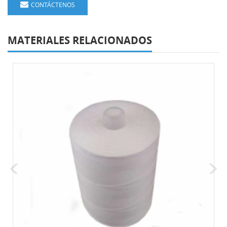
CONTÁCTENOS
MATERIALES RELACIONADOS
s De Malla