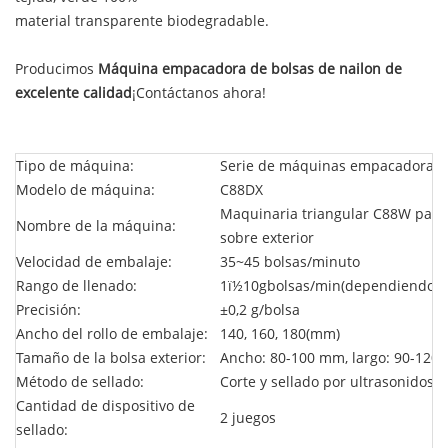
material transparente biodegradable.
Producimos
Máquina empacadora de bolsas de nailon de
excelente calidad
¡Contáctanos ahora!
Tipo de máquina:
Serie de máquinas empacadoras d
Modelo de máquina:
C88DX
Maquinaria triangular C88W para 
Nombre de la máquina:
sobre exterior
Velocidad de embalaje:
35~45 bolsas/minuto
Rango de llenado:
1ï½10g
bolsas/min(
dependiendo de
Precisión:
±0,2 g/bolsa
Ancho del rollo de embalaje:
140, 160, 180(mm)
Tamaño de la bolsa exterior:
Ancho: 80-100 mm, largo: 90-120
Método de sellado:
Corte y sellado por ultrasonidos
Cantidad de dispositivo de
2 juegos
sellado: