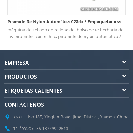
Pirámide De Nylon Automática C28dx / Empaquetadora Plana Y Externa Plana Del Bolso
máquina de sellado de relleno del bolso de té herbaria de
las pirámides con el hilo, pirámide de nylon automática /
máquina de embalaje interna y externa plana del bolso
EMPRESA
PRODUCTOS
ETIQUETAS CALIENTES
CONTÁCTENOS
No.185, Xinqian Road, Jimei District, Xiamen, China
AÑADIR :
+86 13779922513
TELÉFONO :