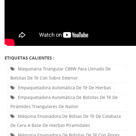
ETIQUETAS CALIENTES :
Maquinaria Triangular C88W Para Llenado De
Bolsitas De Té Con Sobre Exterior.
Empaquetadora Automática De Té De Hierbas
Empaquetadora Automática De Bolsitas De Té De
Pirámides Triangulares De Nailon
Máquina Envasadora De Bolsas De Té De Calabaza
De Cera A Base De Hierbas Piramidales
Máquina Envasadora De Bolsitas De Té Con Flores