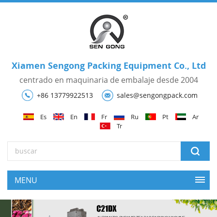
Xiamen Sengong Packing Equipment Co., Ltd
centrado en maquinaria de embalaje desde 2004
+86 13779922513
sales@sengongpack.com
Es
En
Fr
Ru
Pt
Ar
Tr