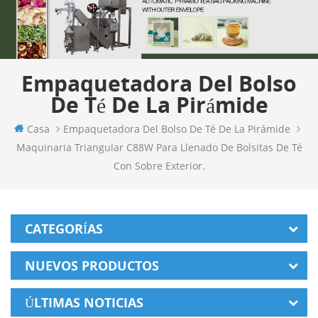
Empaquetadora Del Bolso
De Té De La Pirámide
Casa
Empaquetadora Del Bolso De Té De La Pirámide
Maquinaria Triangular C88W Para Llenado De Bolsitas De Té
Con Sobre Exterior.
CATEGORÍAS
NUEVOS PRODUCTOS
ÚLTIMAS NOTICIAS