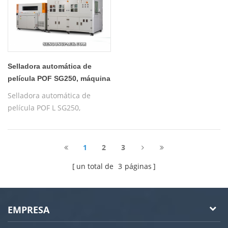
Selladora automática de
película POF SG250, máquina
de embalaje retráctil para
Selladora automática de
cajas
película POF L SG250,
máquina de embalaje
retráctil automático para
cajas
1
2
3
un total de
3
páginas
EMPRESA