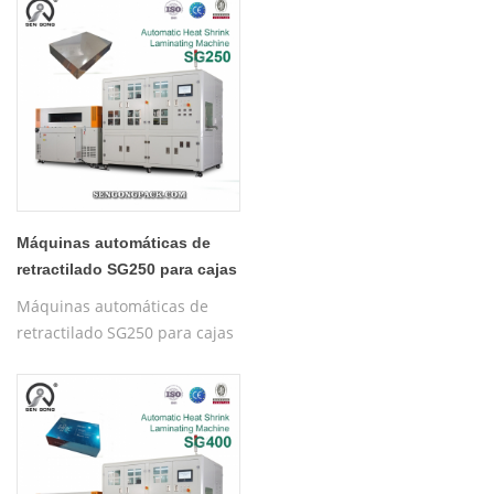
de cajas, máquina de
envoltura retráctil
Máquinas automáticas de
retractilado SG250 para cajas
y botellas con film Pof.
Máquinas automáticas de
Máquina de embalaje
retractilado SG250 para cajas
automática.
y botellas con film Pof.
Máquina de embalaje
automática.