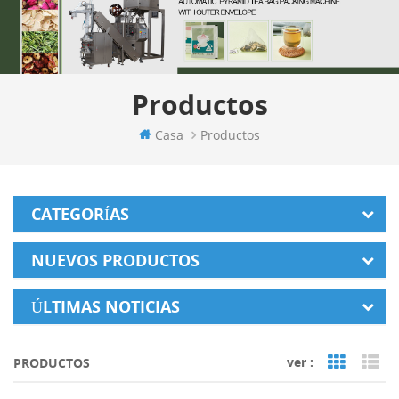
Productos
Casa
Productos
CATEGORÍAS
NUEVOS PRODUCTOS
ÚLTIMAS NOTICIAS
ver :
PRODUCTOS
Grid Vi
Li