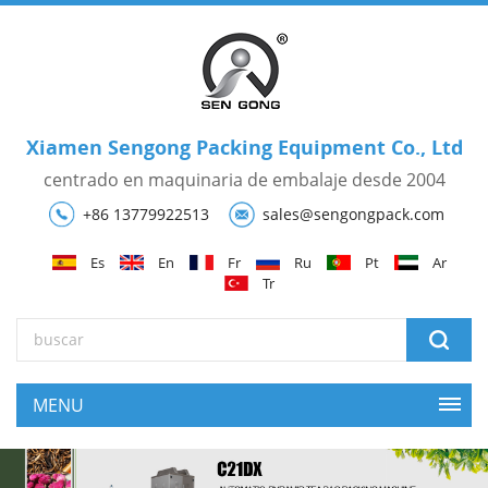
Xiamen Sengong Packing Equipment Co., Ltd
centrado en maquinaria de embalaje desde 2004
+86 13779922513
sales@sengongpack.com
Es
En
Fr
Ru
Pt
Ar
Tr