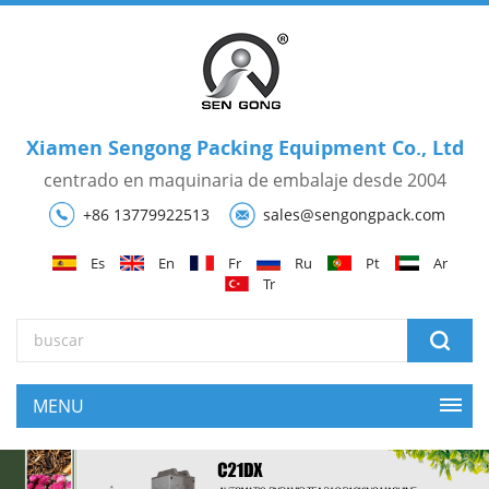
Xiamen Sengong Packing Equipment Co., Ltd
centrado en maquinaria de embalaje desde 2004
+86 13779922513
sales@sengongpack.com
Es
En
Fr
Ru
Pt
Ar
Tr