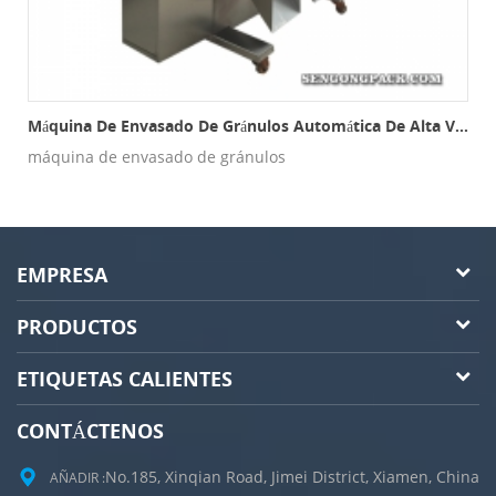
lable Con Pesador Electrónico
Máquina De Envasado De Gránulos Automática De Alta Velocidad G74k (3 Lados De Sellado, Múltiples Carriles)
máquina de envasado de gránulos
EMPRESA
PRODUCTOS
ETIQUETAS CALIENTES
CONTÁCTENOS
No.185, Xinqian Road, Jimei District, Xiamen, China
AÑADIR :