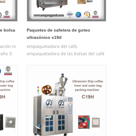
de bolsa
Paquetes de cafetera de goteo
ultrasónico c19d
ación in
empaquetadora del café,
 año 3:
empaquetadora de las bolsas del café
:
 máquina