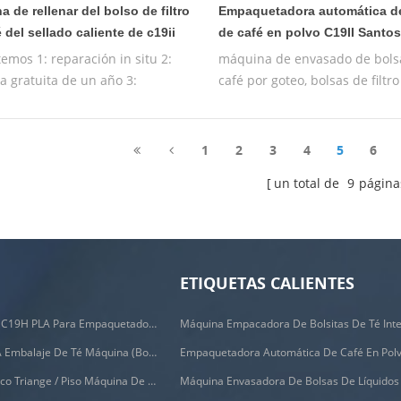
 de rellenar del bolso de filtro
Empaquetadora automática d
 del sellado caliente de c19ii
de café en polvo C19II Santo
emos 1: reparación in situ 2:
máquina de envasado de bols
a gratuita de un año 3:
café por goteo, bolsas de filtr
a de prueba gratuita 4:
por goteo
amiento gratuito de la máquina
ora
1
2
3
4
5
6
un total de
9
página
ETIQUETAS CALIENTES
Filtros Biodegradables C19H PLA Para Empaquetadora De Bolsas De Café Por Goteo
C88DX Automático PLA Embalaje De Té Máquina (bolsa Tipo)
Empaquetadora Automática De Café En Pol
C28DX Nylon Automático Triange / Piso Máquina De Embalaje De Bolsitas De Té Pequeño
Máquina Envasadora De Bolsas De Líquidos