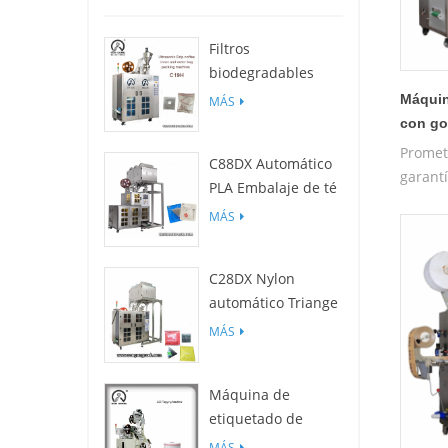
Filtros
biodegradables
C19H PLA para
Máquin
MÁS
empaquetadora de
con go
bolsas de café por
Promet
C88DX Automático
goteo
garantí
PLA Embalaje de té
máquin
Máquina (bolsa
MÁS
formac
Tipo)
de la 
C28DX Nylon
automático Triange
/ Piso Máquina de
MÁS
embalaje de
bolsitas de té
Máquina de
pequeño
etiquetado de
película c25
MÁS