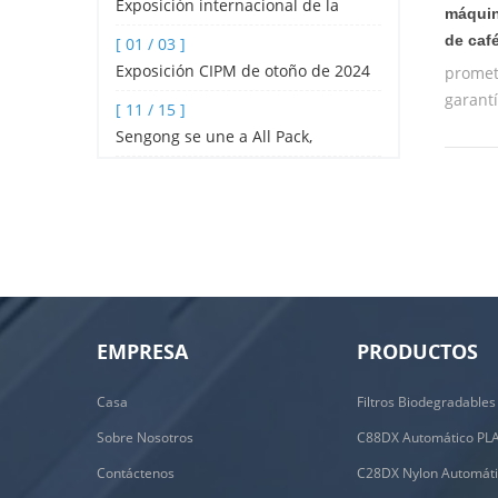
Exposición internacional de la
máquina
industria hotelera y de catering de
de café
[ 01 / 03 ]
Shenzhen 2024
Exposición CIPM de otoño de 2024
promet
garantí
[ 11 / 15 ]
máquin
Sengong se une a All Pack,
entren
Indonesia
operad
EMPRESA
PRODUCTOS
Casa
Sobre Nosotros
Contáctenos