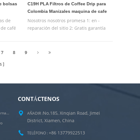
e bolsas
C19H PLA Filtros de Coffee Drip para
s
Colombia Manizales maquina de cafe
as de
Nosotros nosotros promesa 1: en -
o de café
reparación del sitio 2: Gratis garantía
de un año 3: Gratis maquina de
pruebas 4: Gratis Entrenamiento de la
máquina operativa
7
8
9
s
CONTÁCTENOS
No.185, Xinqian Road, Jimei
Máquina Empacadora De Bolsitas De Té Internas Y Externas
AÑADIR :
District, Xiamen, China
vo
+86 13779922513
TELÉFONO :