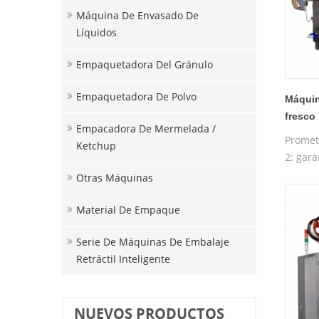
Máquina De Envasado De
Líquidos
Empaquetadora Del Gránulo
Empaquetadora De Polvo
Máquin
fresco
Empacadora De Mermelada /
C19II
Promet
Ketchup
2: gara
máquin
Otras Máquinas
capaci
máquin
Material De Empaque
Serie De Máquinas De Embalaje
Retráctil Inteligente
NUEVOS PRODUCTOS