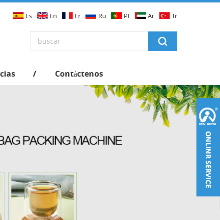
Es
En
Fr
Ru
Pt
Ar
Tr
cias
Contáctenos