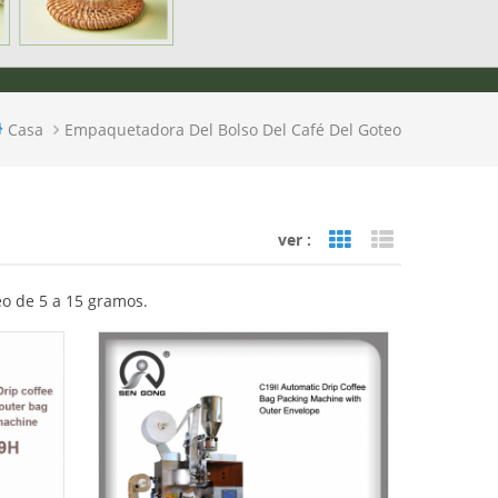
Casa
Empaquetadora Del Bolso Del Café Del Goteo
ver :
Grid View
List View
eo de 5 a 15 gramos.