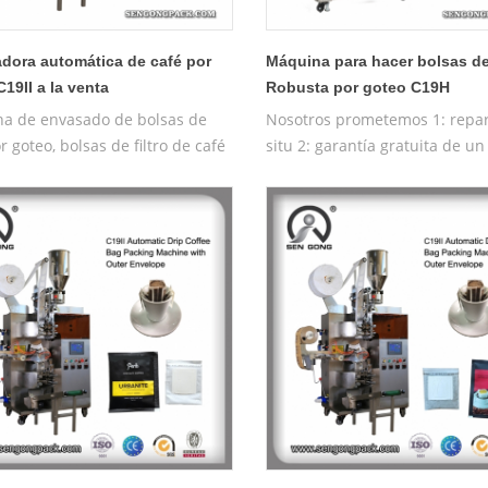
dora automática de café por
Máquina para hacer bolsas de
19II a la venta
Robusta por goteo C19H
a de envasado de bolsas de
Nosotros prometemos 1: repar
r goteo, bolsas de filtro de café
situ 2: garantía gratuita de un
teo
máquina de prueba gratuita 4
formación gratuita sobre el
funcionamiento de la máquin