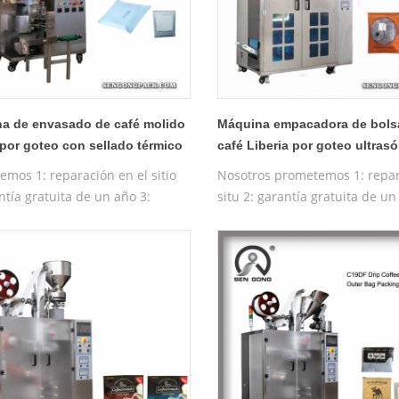
a de envasado de café molido
Máquina empacadora de bols
 por goteo con sellado térmico
café Liberia por goteo ultras
C19H
emos 1: reparación en el sitio
Nosotros prometemos 1: repar
ntía gratuita de un año 3:
situ 2: garantía gratuita de un
a de prueba gratuita 4:
máquina de prueba gratuita 4
tación de funcionamiento de la
formación gratuita sobre el
a gratuita
funcionamiento de la máquin