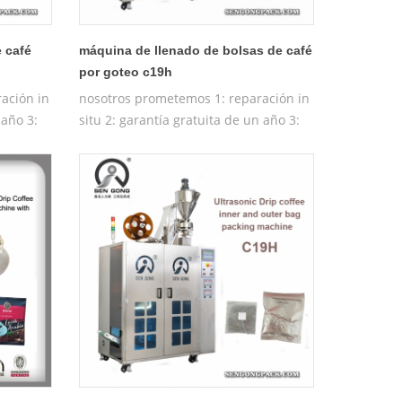
 café
máquina de llenado de bolsas de café
por goteo c19h
ación in
nosotros prometemos 1: reparación in
 año 3:
situ 2: garantía gratuita de un año 3:
:
máquina de prueba gratuita 4:
entrenamiento gratuito de la máquina
a
operativa