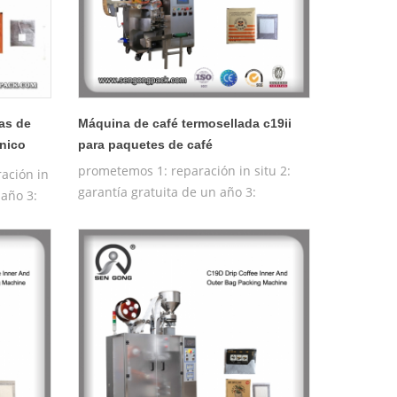
as de
Máquina de café termosellada c19ii
ónico
para paquetes de café
prometemos 1: reparación in situ 2:
ación in
garantía gratuita de un año 3:
 año 3:
máquina de prueba gratuita 4:
:
entrenamiento gratuito de la máquina
operadora
a