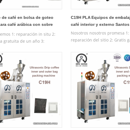
 de café en bolsa de goteo
C19H PLA Equipos de embala
ara café arábica con sobre
café interior y externo Santo
r
Nosotros nosotros promesa 1: 
emos 1: reparación in situ 2:
reparación del sitio 2: Gratis 
a gratuita de un año 3:
de un año 3: Gratis maquina 
a de prueba gratuita 4:
pruebas 4: Gratis Entrenamien
ión gratuita en funcionamiento
máquina operadora
máquina