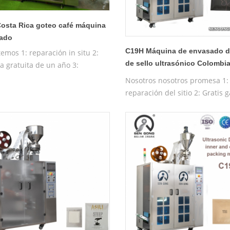
osta Rica goteo café máquina
nado
C19H Máquina de envasado d
emos 1: reparación in situ 2:
de sello ultrasónico Colombi
a gratuita de un año 3:
sobre externo
a de prueba gratuita 4:
Nosotros nosotros promesa 1: 
amiento gratuito de la máquina
reparación del sitio 2: Gratis 
ora
de un año 3: Gratis maquina 
pruebas 4: Gratis Entrenamien
máquina operativa