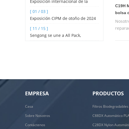
Exposición internacional de la
C19H M
industria hotelera y de catering de
[ 01 / 03 ]
bolsa 
Shenzhen 2024
Exposición CIPM de otoño de 2024
Nosotr
reparac
[ 11 / 15 ]
de un 
Sengong se une a All Pack,
prueba
Indonesia
máquin
EMPRESA
PRODUCTOS
Casa
Sobre Nosotros
Contáctenos