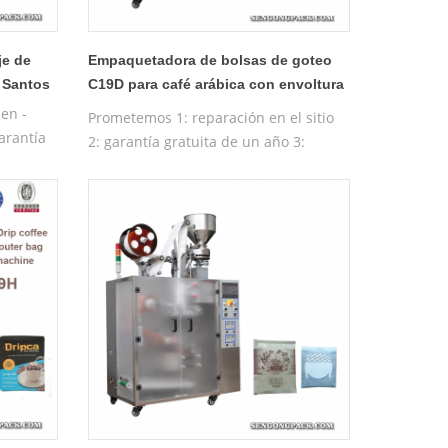
je de
Empaquetadora de bolsas de goteo
s Santos
C19D para café arábica con envoltura
exterior
en -
Prometemos 1: reparación en el sitio
garantía
2: garantía gratuita de un año 3:
de
máquina de prueba gratuita 4:
to de la
capacitación de funcionamiento de la
máquina gratuita