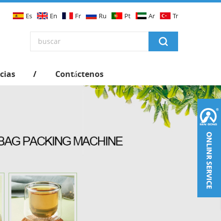
Es
En
Fr
Ru
Pt
Ar
Tr
cias
Contáctenos