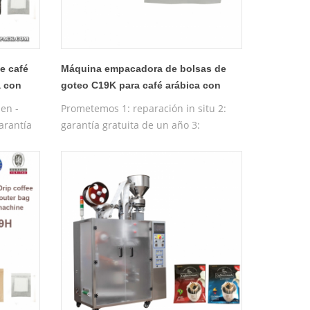
e café
Máquina empacadora de bolsas de
a con
goteo C19K para café arábica con
sobre exterior
en -
Prometemos 1: reparación in situ 2:
garantía
garantía gratuita de un año 3:
de
máquina de prueba gratuita 4:
to de la
formación gratuita en funcionamiento
de la máquina