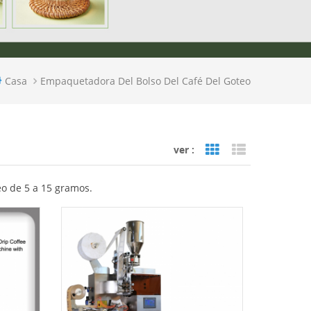
Casa
Empaquetadora Del Bolso Del Café Del Goteo
ver :
Grid View
List View
eo de 5 a 15 gramos.