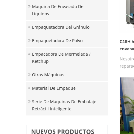
Máquina De Envasado De
Líquidos
Empaquetadora Del Gránulo
Empaquetadora De Polvo
C19H h
envasa
Empacadora De Mermelada /
envoltu
Nosotr
Ketchup
reparac
de un 
Otras Máquinas
prueba
máquin
Material De Empaque
Serie De Máquinas De Embalaje
Retráctil Inteligente
NUEVOS PRODUCTOS