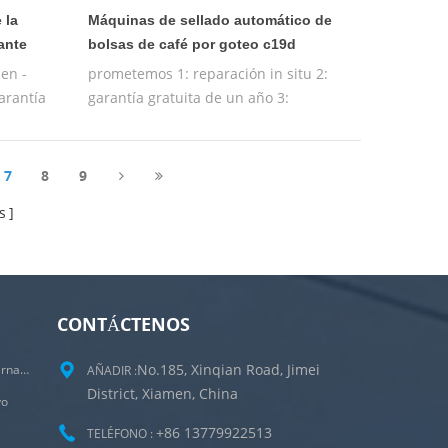
 la
Máquinas de sellado automático de
ante
bolsas de café por goteo c19d
en -
prometemos 1: reparación in situ 2:
garantía
garantía gratuita de un año 3:
de
máquina de prueba gratuita 4:
to de la
entrenamiento gratuito de la máquina
operadora
7
8
9
s
CONTÁCTENOS
No.185, Xinqian Road, Jimei
Máquina Empacadora De Bolsitas De Té Internas Y Externas
AÑADIR :
District, Xiamen, China
vo
+86 13779922513
TELÉFONO :