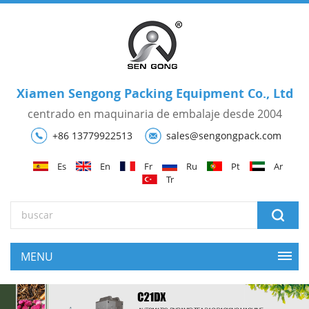
Xiamen Sengong Packing Equipment Co., Ltd
centrado en maquinaria de embalaje desde 2004
+86 13779922513
sales@sengongpack.com
Es
En
Fr
Ru
Pt
Ar
Tr