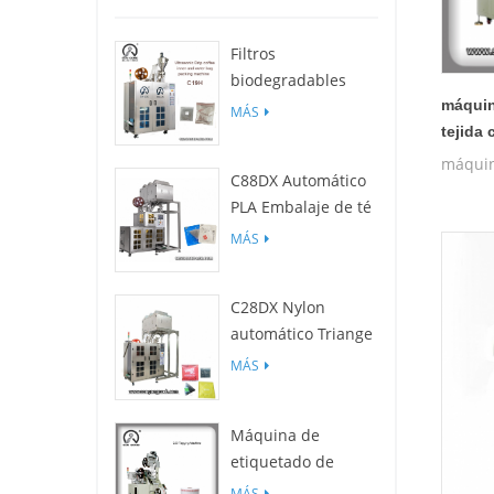
Filtros
biodegradables
C19H PLA para
máquin
MÁS
empaquetadora de
tejida 
bolsas de café por
máquin
C88DX Automático
goteo
PLA Embalaje de té
Máquina (bolsa
MÁS
Tipo)
C28DX Nylon
automático Triange
/ Piso Máquina de
MÁS
embalaje de
bolsitas de té
Máquina de
pequeño
etiquetado de
película c25
MÁS