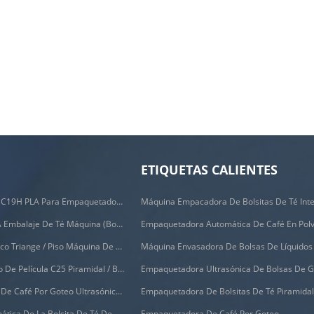
ETIQUETAS CALIENTES
Filtros Biodegradables C19H PLA Para Empaquetadora De Bolsas De Café Por Goteo
C88DX Automático PLA Embalaje De Té Máquina (bolsa Tipo)
Empaquetadora Automática De Café En Pol
C28DX Nylon Automático Triange / Piso Máquina De Embalaje De Bolsitas De Té Pequeño
Máquina Envasadora De Bolsas De Líquidos
Máquina De Etiquetado De Película C25 Piramidal / Bolsa Plana
Máquina De Envasado De Café Por Goteo Ultrasónico C19d
Empaquetadora De Bolsitas De Té Piramida
Empaquetadora Automática De La Bolsita De Té De La Pirámide C21dx Con El Sobre Externo
Empaquetadora De Café Por Goteo