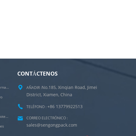
CONTÁCTENOS
No.185, Xinqian Road, Jimei
Máquina Empacadora De Bolsitas De Té Internas Y Externas
AÑADIR :
District, Xiamen, China
vo
+86 13779922513
TELÉFONO :
Empaquetadora Ultrasónica De Bolsas De Goteo Para Café De Irlanda Con Sobre Exterior
CORREO ELECTRÓNICO :
sales@sengongpack.com
les