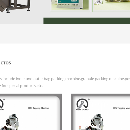
CTOS
s include inner and outer bag packing machine,granule packing machine,po
for special products,etc.