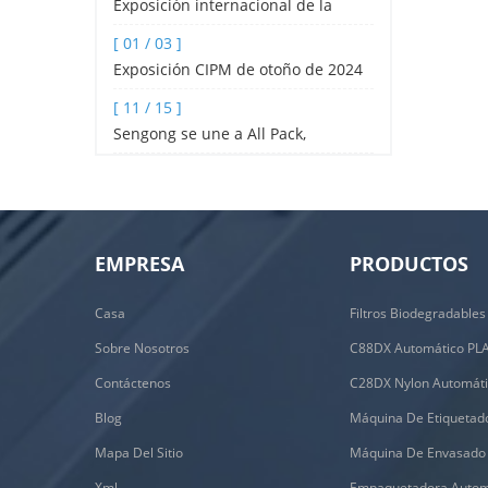
Exposición internacional de la
industria hotelera y de catering de
[ 01 / 03 ]
Shenzhen 2024
Exposición CIPM de otoño de 2024
[ 11 / 15 ]
Sengong se une a All Pack,
Indonesia
EMPRESA
PRODUCTOS
Casa
Sobre Nosotros
Contáctenos
Blog
Mapa Del Sitio
Xml