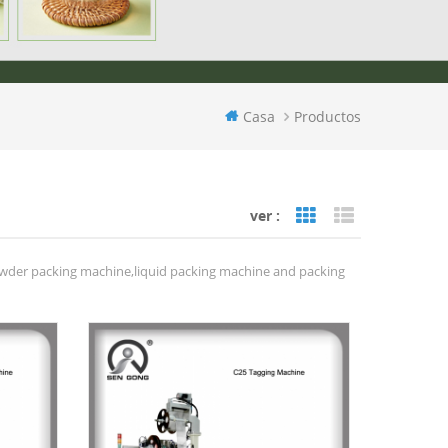
Casa
Productos
ver :
Grid View
List View
wder packing machine,liquid packing machine and packing