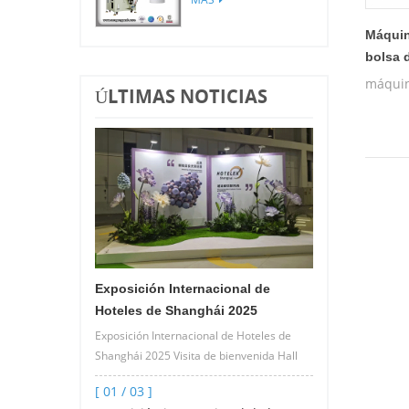
piramidal / bolsa
Máquin
plana
bolsa 
máquin
ÚLTIMAS NOTICIAS
Exposición Internacional de
Hoteles de Shanghái 2025
Exposición Internacional de Hoteles de
Shanghái 2025 Visita de bienvenida Hall
2.2 C26 Máquina empacadora de bolsas
[ 01 / 03 ]
de té y café por goteo de alta vel