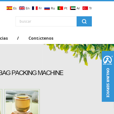
Es
En
Fr
Ru
Pt
Ar
Tr
cias
Contáctenos