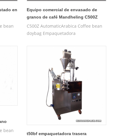
stado en
Equipo comercial de envasado de
granos de café Mandheling C500Z
ee bean
C500Z AutomaticArabica Coffee bean
doybag Empaquetadora
rano
ee bean
t50bf empaquetadora trasera