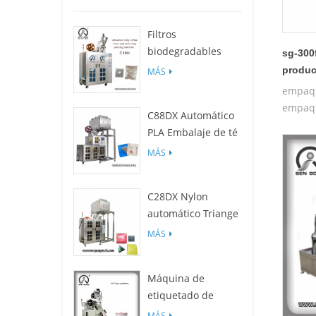
Filtros
biodegradables
sg-300
C19H PLA para
produc
MÁS
empaquetadora de
empaqu
bolsas de café por
empaqu
C88DX Automático
goteo
PLA Embalaje de té
Máquina (bolsa
MÁS
Tipo)
C28DX Nylon
automático Triange
/ Piso Máquina de
MÁS
embalaje de
bolsitas de té
Máquina de
pequeño
etiquetado de
película c25
MÁS