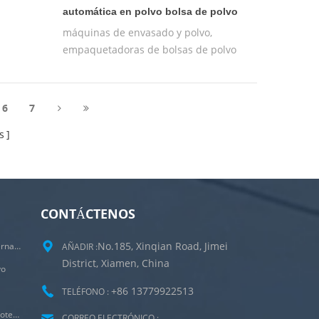
automática en polvo bolsa de polvo
máquinas de envasado y polvo,
empaquetadoras de bolsas de polvo
6
7
s
CONTÁCTENOS
No.185, Xinqian Road, Jimei
Máquina Empacadora De Bolsitas De Té Internas Y Externas
AÑADIR :
District, Xiamen, China
vo
+86 13779922513
TELÉFONO :
Empaquetadora Ultrasónica De Bolsas De Goteo Para Café De Irlanda Con Sobre Exterior
CORREO ELECTRÓNICO :