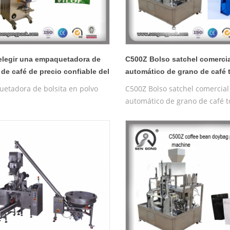
legir una empaquetadora de
C500Z Bolso satchel comercia
 de café de precio confiable del
automático de grano de café 
o de China
Dota
etadora de bolsita en polvo
C500Z Bolso satchel comercial
automático de grano de café 
Dota