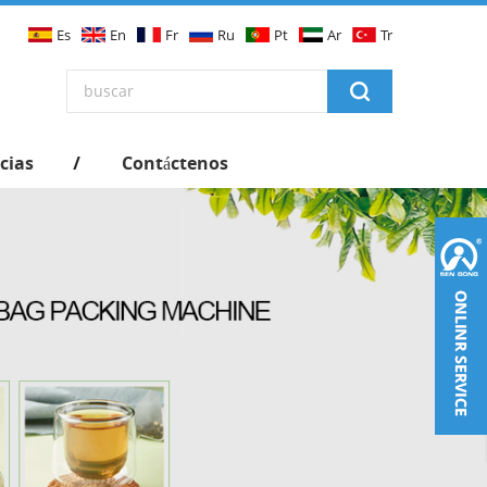
Es
En
Fr
Ru
Pt
Ar
Tr
cias
Contáctenos