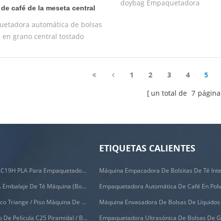
doybag Empaquetadora
 de café de la meseta central
a
etadora automática de bolsas
 en grano central tostado
1
2
3
4
5
un total de
7
página
ETIQUETAS CALIENTES
Filtros Biodegradables C19H PLA Para Empaquetadora De Bolsas De Café Por Goteo
C88DX Automático PLA Embalaje De Té Máquina (bolsa Tipo)
Empaquetadora Automática De Café En Pol
C28DX Nylon Automático Triange / Piso Máquina De Embalaje De Bolsitas De Té Pequeño
Máquina Envasadora De Bolsas De Líquidos
Máquina De Etiquetado De Película C25 Piramidal / Bolsa Plana