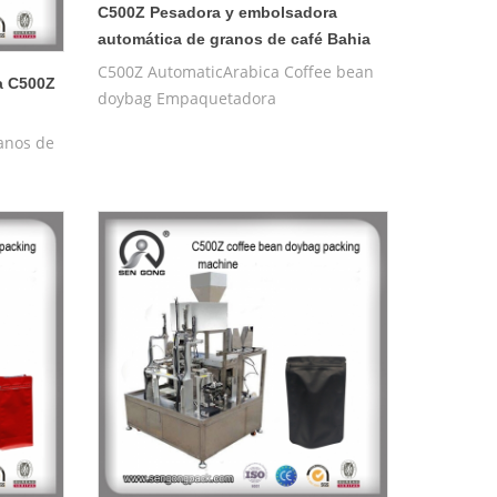
C500Z Pesadora y embolsadora
automática de granos de café Bahia
C500Z AutomaticArabica Coffee bean
a C500Z
doybag Empaquetadora
anos de