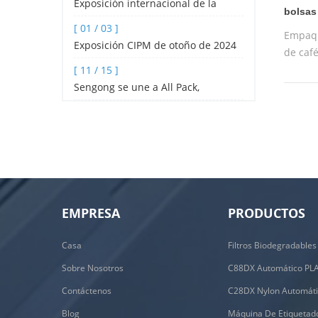
Exposición internacional de la
bolsas
industria hotelera y de catering de
[ 01 / 03 ]
tostad
Empaqu
Shenzhen 2024
Exposición CIPM de otoño de 2024
de café
C500Z
[ 11 / 15 ]
Sengong se une a All Pack,
Indonesia
EMPRESA
PRODUCTOS
Casa
Sobre Nosotros
Contáctenos
Blog