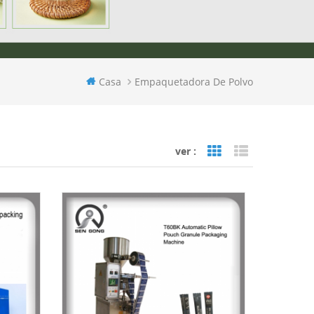
Casa
Empaquetadora De Polvo
ver :
Grid View
List View