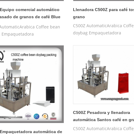
Equipo comercial automático
Llenadora C500Z para café to
asado de granos de café Blue
grano
ain
C500Z AutomaticArabica Coff
AutomaticArabica Coffee bean
doybag Empaquetadora
g Empaquetadora
C500Z Pesadora y llenadora
automática Santos café en g
C500Z AutomaticArabica Coff
Empaquetadora automática de