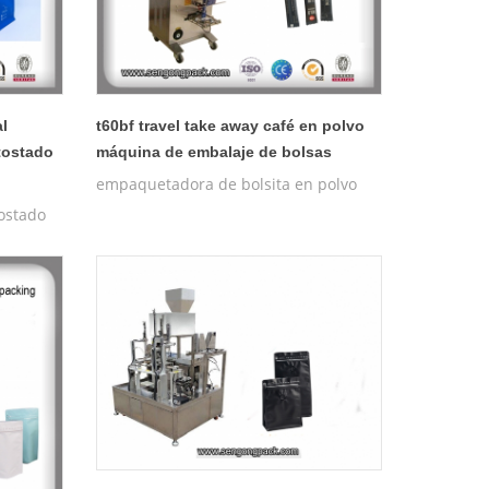
l
t60bf travel take away café en polvo
tostado
máquina de embalaje de bolsas
empaquetadora de bolsita en polvo
tostado