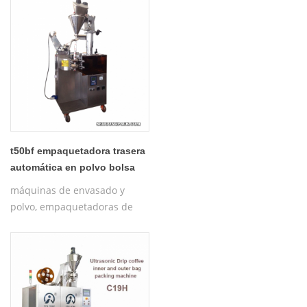
piramidales de té negro ,
Empaquetadora de la bolsita
de té de Java de la fibra de
maíz Empaquetado de la
bolsita de té de la pirámide
del ï¼Œ
t50bf empaquetadora trasera
automática en polvo bolsa
de polvo
máquinas de envasado y
polvo, empaquetadoras de
bolsas de polvo