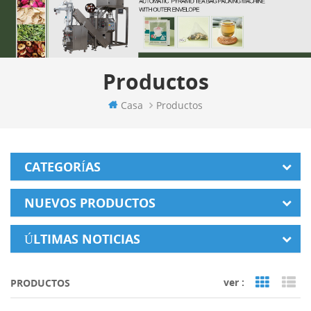
Productos
Casa
Productos
CATEGORÍAS
NUEVOS PRODUCTOS
ÚLTIMAS NOTICIAS
ver :
PRODUCTOS
Grid Vi
Li