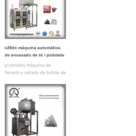
c28dx máquina automática
de envasado de té / pirámide
de nylon plana
pirámides máquina de
llenado y sellado de bolsas de
té de hierbas con hilo,
pirámide de nylon automática
/ empaquetadora de bolsas
plana interior y exterior