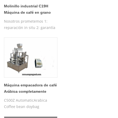
Molinillo industrial C19H
Máquina de café en grano
Ituri
Nosotros prometemos 1:
reparación in situ 2: garantía
gratuita de un año 3:
máquina de prueba gratuita
4: formación gratuita sobre el
funcionamiento de la
máquina
Máquina empacadora de café
Arábica completamente
automática C500Z
C500Z AutomaticArabica
Coffee bean doybag
Empaquetadora