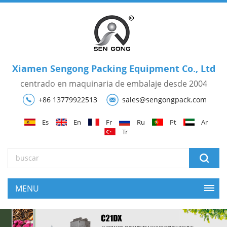
Xiamen Sengong Packing Equipment Co., Ltd
centrado en maquinaria de embalaje desde 2004
+86 13779922513
sales@sengongpack.com
Es
En
Fr
Ru
Pt
Ar
Tr