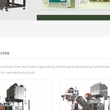
CTOS
s include inner and outer bag packing machine,granule packing machine,po
for special products,etc.