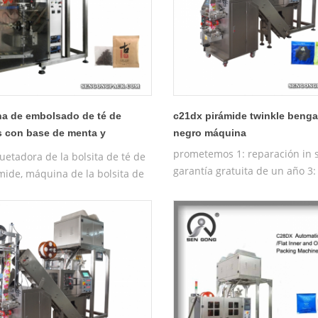
a de embolsado de té de
c21dx pirámide twinkle benga
s con base de menta y
negro máquina
ca no tejida c23dx para la
prometemos 1: reparación in s
etadora de la bolsita de té de
garantía gratuita de un año 3:
mide, máquina de la bolsita de
máquina de prueba gratuita 4
a pirámide
capacitación gratuita de la m
operativa