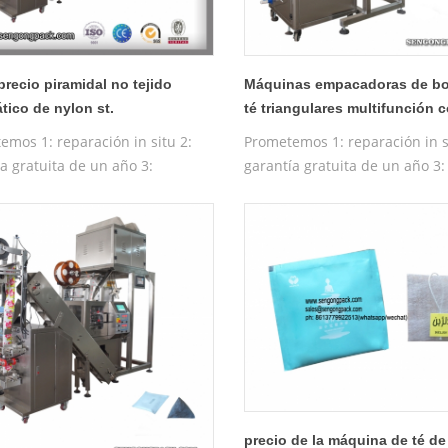
precio piramidal no tejido
Máquinas empacadoras de bo
tico de nylon st.
té triangulares multifunción 
etadora de la bolsita de té de
pesadora C20DX
emos 1: reparación in situ 2:
Prometemos 1: reparación in s
rba de Juan
a gratuita de un año 3:
garantía gratuita de un año 3:
a de prueba gratuita 4:
máquina de prueba gratuita 4
tación gratuita de la máquina
formación gratuita en funcio
iva
de la máquina
precio de la máquina de té de