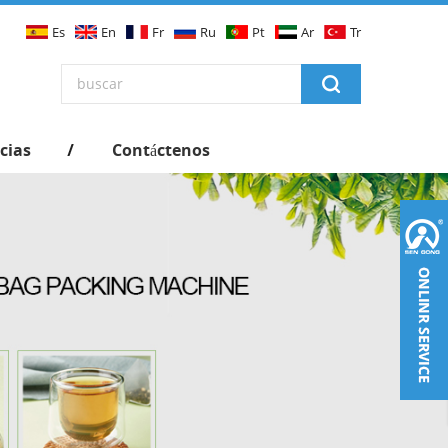
Es
En
Fr
Ru
Pt
Ar
Tr
cias
Contáctenos