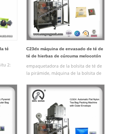
la té
C23dx máquina de envasado de té de
té de hierbas de cúrcuma melocotón
de nylon plana para la venta
itu 2:
empaquetadora de la bolsita de té de
la pirámide, máquina de la bolsita de
:
té de la pirámide
áquina