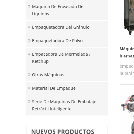
Máquina De Envasado De
Líquidos
Empaquetadora Del Gránulo
Empaquetadora De Polvo
Máquin
Empacadora De Mermelada /
hierba
Ketchup
albaha
empaqu
venta
la pirá
Otras Máquinas
té de l
Material De Empaque
Serie De Máquinas De Embalaje
Retráctil Inteligente
NUEVOS PRODUCTOS