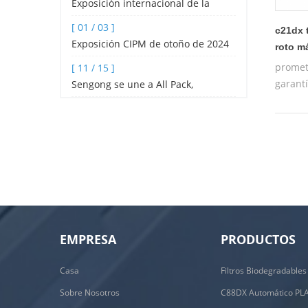
Exposición internacional de la
industria hotelera y de catering de
[ 01 / 03 ]
c21dx 
Shenzhen 2024
Exposición CIPM de otoño de 2024
roto m
promet
[ 11 / 15 ]
garantí
Sengong se une a All Pack,
máquin
Indonesia
capaci
operat
EMPRESA
PRODUCTOS
Casa
Sobre Nosotros