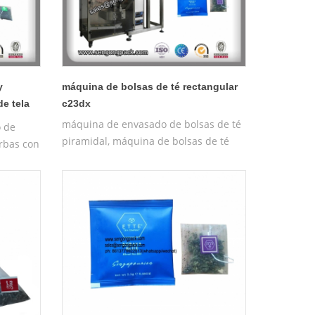
y
máquina de bolsas de té rectangular
de tela
c23dx
máquina de envasado de bolsas de té
o de
piramidal, máquina de bolsas de té
erbas con
piramidales
tica /
as