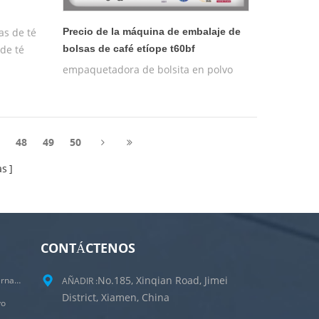
as de té
Precio de la máquina de embalaje de
de té
bolsas de café etíope t60bf
empaquetadora de bolsita en polvo
7
48
49
50
as
CONTÁCTENOS
No.185, Xinqian Road, Jimei
Máquina Empacadora De Bolsitas De Té Internas Y Externas
AÑADIR :
District, Xiamen, China
vo