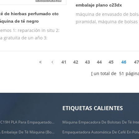
embalaje plano c23dx
máquina de envasado de bols
té de hierbas perfumado ctc
piramidal, máquina de bolsas 
áquina de té negro
piramidales
emos 1: reparación in situ 2:
a gratuita de un año 3:
a de prueba gratuita 4:
tación gratuita de la máquina
iva
41
42
43
44
45
46
4
un total de
51
págin
ETIQUETAS CALIENTES
Filtros Biodegradables C19H PLA Para Empaquetadora De Bolsas De Café Por Goteo
C88DX Automático PLA Embalaje De Té Máquina (bolsa Tipo)
Empaquetadora Automática De Café En Pol