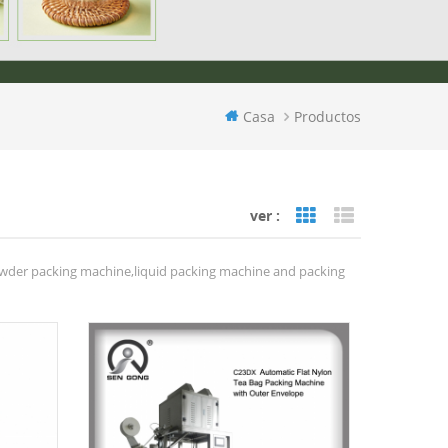
Casa
Productos
ver :
Grid View
List View
wder packing machine,liquid packing machine and packing