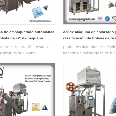
a de empaquetado automática
c28dx máquina de envasado 
bolsita de c21dx pequeña
clasificación de bolsas de té 
a de empaquetado del bolso
no tejida
emos 1: reparación in situ 2:
pirámides máquina de sellad
e las pirámides del triángulo
a gratuita de un año 3:
llenado de bolsas de té de hi
 pirámides de sakurayu
a de prueba gratuita 4:
hilo, pirámide de nylon automá
tación gratuita de la máquina
máquina de embalaje de bols
iva
planas internas y externas