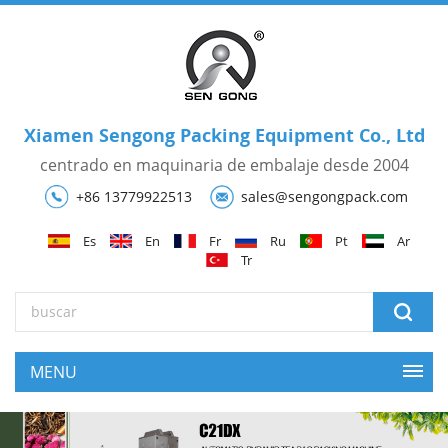
Xiamen Sengong Packing Equipment Co., Ltd
centrado en maquinaria de embalaje desde 2004
+86 13779922513
sales@sengongpack.com
Es
En
Fr
Ru
Pt
Ar
Tr