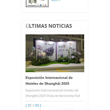
piramidal / bolsa
plana
ÚLTIMAS NOTICIAS
Exposición Internacional de
Hoteles de Shanghái 2025
Exposición Internacional de Hoteles de
Shanghái 2025 Visita de bienvenida Hall
2.2 C26 Máquina empacadora de bolsas
[ 01 / 03 ]
de té y café por goteo de alta vel