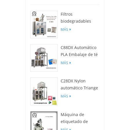
Filtros
biodegradables
C19H PLA para
MÁS
empaquetadora de
bolsas de café por
C88DX Automático
goteo
PLA Embalaje de té
Máquina (bolsa
MÁS
Tipo)
C28DX Nylon
automático Triange
/ Piso Máquina de
MÁS
embalaje de
bolsitas de té
Máquina de
pequeño
etiquetado de
película c25
MÁS