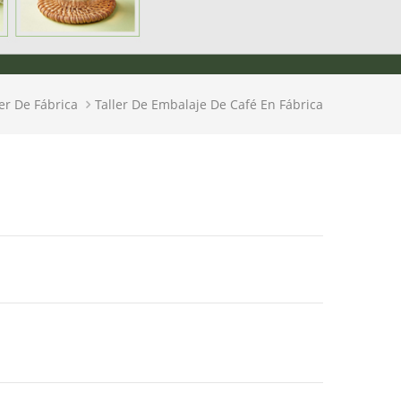
ler De Fábrica
Taller De Embalaje De Café En Fábrica