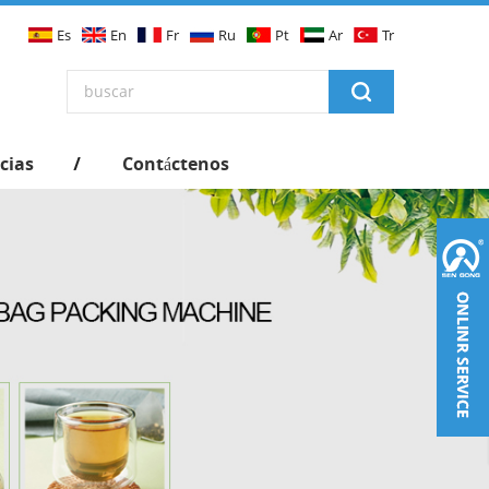
Es
En
Fr
Ru
Pt
Ar
Tr
cias
Contáctenos