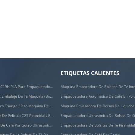
ETIQUETAS CALIENTES
Filtros Biodegradables C19H PLA Para Empaquetadora De Bolsas De Café Por Goteo
C88DX Automático PLA Embalaje De Té Máquina (bolsa Tipo)
Empaquetadora Automática De Café En Pol
C28DX Nylon Automático Triange / Piso Máquina De Embalaje De Bolsitas De Té Pequeño
Máquina Envasadora De Bolsas De Líquidos
Máquina De Etiquetado De Película C25 Piramidal / Bolsa Plana
Máquina De Envasado De Café Por Goteo Ultrasónico C19d
Empaquetadora De Bolsitas De Té Piramida
Empaquetadora Automática De La Bolsita De Té De La Pirámide C21dx Con El Sobre Externo
Empaquetadora De Café Por Goteo