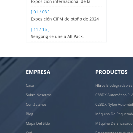
Exposición internacional de la
industria hotelera y de catering de
[ 01 / 03 ]
Shenzhen 2024
Exposición CIPM de otoño de 2024
[ 11 / 15 ]
Sengong se une a All Pack,
Indonesia
EMPRESA
PRODUCTOS
Casa
Sobre Nosotros
Contáctenos
Blog
Mapa Del Sitio
Xml