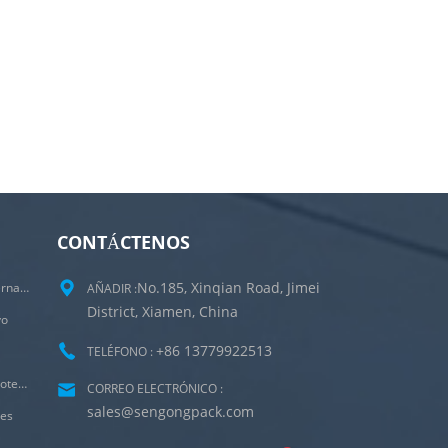
CONTÁCTENOS
No.185, Xinqian Road, Jimei
Máquina Empacadora De Bolsitas De Té Internas Y Externas
AÑADIR :
District, Xiamen, China
vo
+86 13779922513
TELÉFONO :
Empaquetadora Ultrasónica De Bolsas De Goteo Para Café De Irlanda Con Sobre Exterior
CORREO ELECTRÓNICO :
sales@sengongpack.com
les