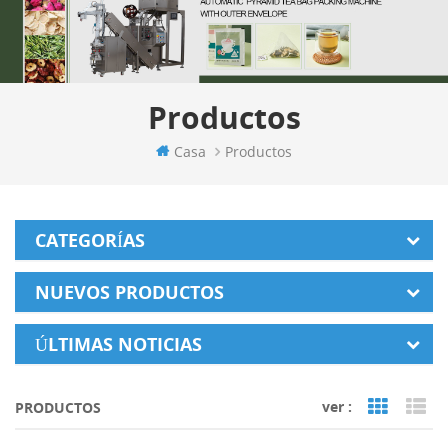
Productos
Casa
Productos
CATEGORÍAS
NUEVOS PRODUCTOS
ÚLTIMAS NOTICIAS
ver :
PRODUCTOS
Grid Vi
Li