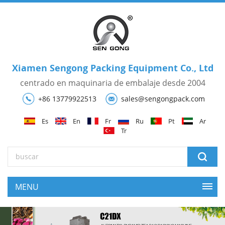
Xiamen Sengong Packing Equipment Co., Ltd
centrado en maquinaria de embalaje desde 2004
+86 13779922513
sales@sengongpack.com
Es
En
Fr
Ru
Pt
Ar
Tr