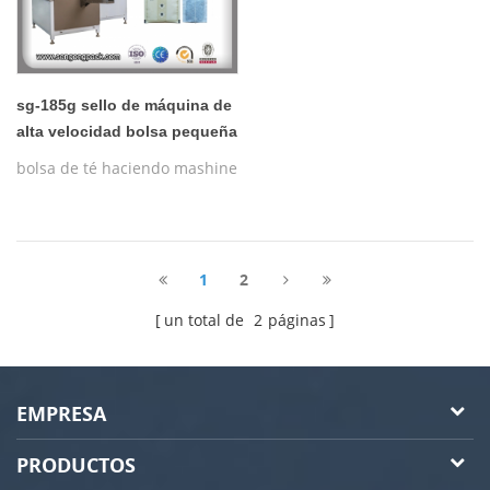
sg-185g sello de máquina de
alta velocidad bolsa pequeña
té
bolsa de té haciendo mashine
1
2
un total de
2
páginas
EMPRESA
PRODUCTOS