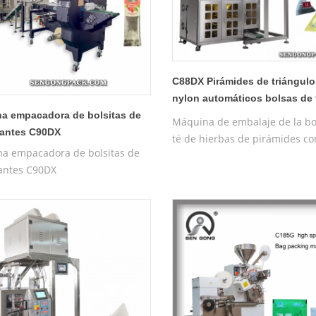
C88DX Pirámides de triángulo
nylon automáticos bolsas de 
Packing Máquina (bolsa Tipo
a empacadora de bolsitas de
Máquina de embalaje de la bo
gantes C90DX
té de hierbas de pirámides con
a empacadora de bolsitas de
nylon automático Pirámide / P
gantes C90DX
Máquina de embalaje de bols
interiores y exteriores