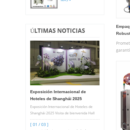
piramidal / bolsa
plana
Empaqu
ÚLTIMAS NOTICIAS
Robust
mejora
Promet
garantí
máquin
formac
de la 
Exposición Internacional de
Hoteles de Shanghái 2025
Exposición Internacional de Hoteles de
Shanghái 2025 Visita de bienvenida Hall
2.2 C26 Máquina empacadora de bolsas
[ 01 / 03 ]
de té y café por goteo de alta vel