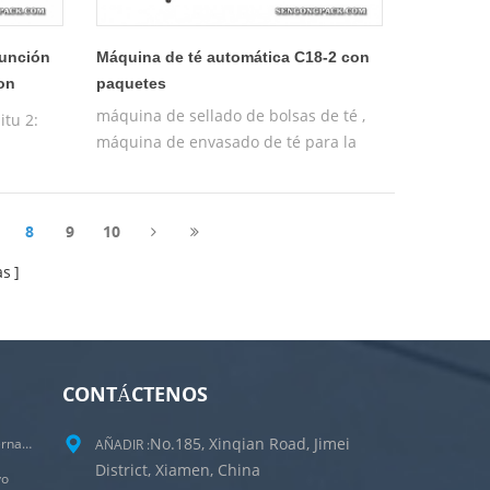
función
Máquina de té automática C18-2 con
con
paquetes
máquina de sellado de bolsas de té ,
itu 2:
máquina de envasado de té para la
venta
:
namiento
8
9
10
as
CONTÁCTENOS
No.185, Xinqian Road, Jimei
Máquina Empacadora De Bolsitas De Té Internas Y Externas
AÑADIR :
District, Xiamen, China
vo