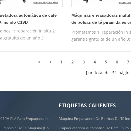
etadora automática de café
Máquinas envasadoras multi
 molido C19D
de bolsas de té piramidales 
pesadora C20DX
emos 1: reparación in situ 2:
Prometemos 1: reparación in s
a gratuita de un año 3:
garantía gratuita de un año 3:
a de prueba gratuita 4:
máquina de prueba gratuita 4
ión gratuita en funcionamiento
formación gratuita en funcio
máquina
de la máquina
1
2
3
4
5
6
7
un total de
51
págin
ETIQUETAS CALIENTES
Filtros Biodegradables C19H PLA Para Empaquetadora De Bolsas De Café Por Goteo
C88DX Automático PLA Embalaje De Té Máquina (bolsa Tipo)
Empaquetadora Automática De Café En Pol