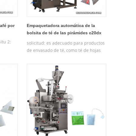
afé por
Empaquetadora automática de la
bolsita de té de las pirámides c20dx
(pesador de 4 cabezas)
itu 2:
solicitud: es adecuado para productos
de envasado de té, como té de hojas
:
sueltas, té de hierbas, té para el
 máquina
cuidado de la salud, té de rosas,
ginseng y otros tipos de té local chino,
etc. caracteristicas: 1. el material
factible del paquete de la máquina de
bolsas triángulo es nylon, materiales
de tela no tejida importados de Japón,
que no es tóxi7