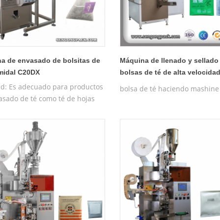
a de envasado de bolsitas de
Máquina de llenado y sellado
amidal C20DX
bolsas de té de alta velocidad
185g
tud: Es adecuado para productos
bolsa de té haciendo mashine
asado de té como té de hojas
, té de hierbas, té para el
 de la salud, té de rosas,
 y otros tipos chinos de té
etc. Características: 1. Los
ales de empaque factibles de la
a para fabricar bolsas
lares son materiales de tela no
 de nailon importados de 7