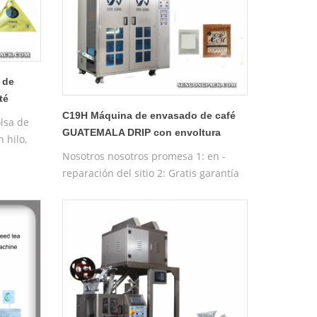
 de
té
)
C19H Máquina de envasado de café
lsa de
GUATEMALA DRIP con envoltura
 hilo,
exterior
iso
Nosotros nosotros promesa 1: en -
as
reparación del sitio 2: Gratis garantía
de un año 3: Gratis maquina de
pruebas 4: Gratis Entrenamiento de la
máquina operadora