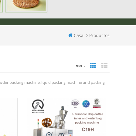
Casa
Productos
ver :
Grid View
List View
wder packing machine,liquid packing machine and packing