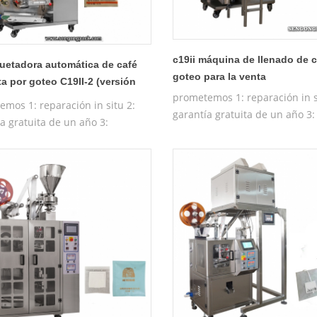
c19ii máquina de llenado de c
etadora automática de café
goteo para la venta
a por goteo C19II-2 (versión
prometemos 1: reparación in s
da)
emos 1: reparación in situ 2:
garantía gratuita de un año 3:
a gratuita de un año 3:
máquina de prueba gratuita 4
a de prueba gratuita 4:
entrenamiento gratuito de la
ión gratuita en funcionamiento
operadora
máquina