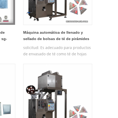
 de
Máquina automática de llenado y
 sg-
sellado de bolsas de té de pirámides
c20dx (pesadora de 4 cabezales)
solicitud: Es adecuado para productos
de envasado de té como té de hojas
sueltas, té de hierbas, té para el
cuidado de la salud, té de rosas,
ginseng y otros tipos chinos de té
local, etc. caracteristicas: 1. Los
materiales de empaque factibles de la
máquina de bolsas triangulares son
nylon, materiales de tela no tejida
importados de Japón, que no 7