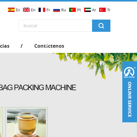
Es
En
Fr
Ru
Pt
Ar
Tr
cias
Contáctenos