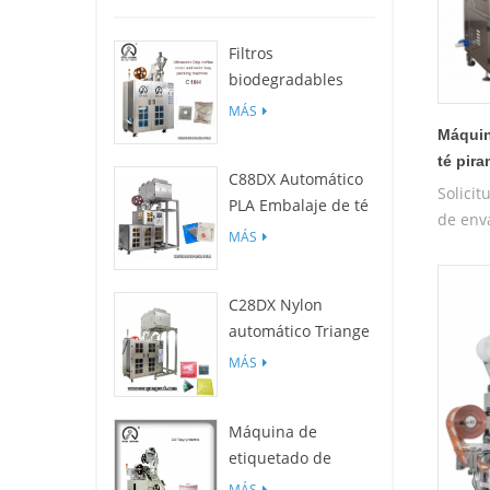
Filtros
biodegradables
C19H PLA para
MÁS
empaquetadora de
Máquin
bolsas de café por
té pir
C88DX Automático
goteo
Solici
PLA Embalaje de té
de env
Máquina (bolsa
MÁS
sueltas
Tipo)
cuidado
ginseng
C28DX Nylon
local, 
automático Triange
materi
/ Piso Máquina de
MÁS
máquin
embalaje de
triangu
bolsitas de té
tejida
Máquina de
pequeño
etiquetado de
película c25
MÁS