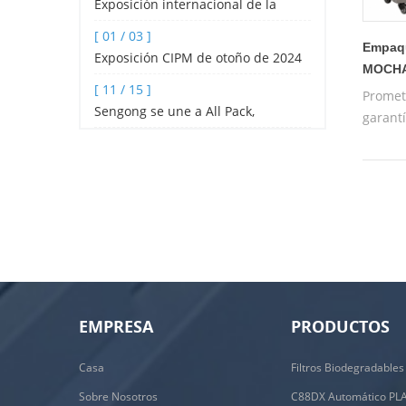
Exposición internacional de la
industria hotelera y de catering de
[ 01 / 03 ]
Shenzhen 2024
Empaqu
Exposición CIPM de otoño de 2024
MOCHA
[ 11 / 15 ]
Promet
Sengong se une a All Pack,
garantí
Indonesia
máquin
formac
de la 
EMPRESA
PRODUCTOS
Casa
Sobre Nosotros