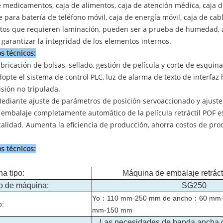
 medicamentos, caja de alimentos, caja de atención médica, caja de
 para batería de teléfono móvil, caja de energía móvil, caja de cabl
tos que requieren laminación, pueden ser a prueba de humedad, a
garantizar la integridad de los elementos internos.
s técnicos
:
abricación de bolsas, sellado, gestión de película y corte de esqui
dopte el sistema de control PLC, luz de alarma de texto de interfa
sión no tripulada.
Mediante ajuste de parámetros de posición servoaccionado y ajust
l embalaje completamente automático de la película retráctil POF 
alidad. Aumenta la eficiencia de producción, ahorra costos de pro
s técnicos
:
na
tipo:
Máquina de embalaje retrácti
o de máquina:
SG250
Yo
：
110 mm-250 mm de ancho
：
60 mm-
:
mm-150 mm
Las necesidades de banda ancha