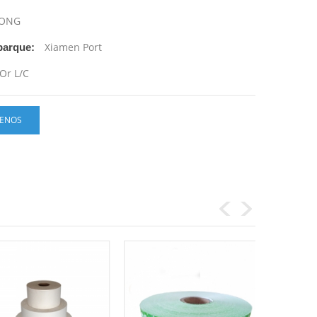
ONG
Xiamen Port
barque:
 Or L/C
ENOS