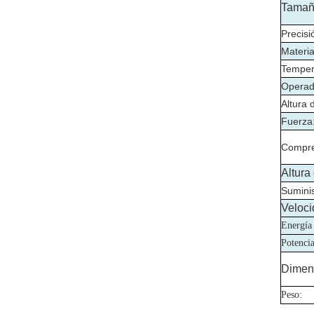
Tamaño
Precisió
Materia
Temper
Operad
Altura 
Fuerza
Compre
Altura 
Suminis
Veloci
Energía
Potencia
Dimens
Peso: