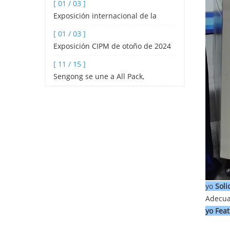
[ 01 / 03 ]
de té y café por goteo de alta vel
Exposición internacional de la
industria hotelera y de catering de
[ 01 / 03 ]
Shenzhen 2024
Exposición CIPM de otoño de 2024
[ 11 / 15 ]
Sengong se une a All Pack,
Indonesia
yo
Soli
Adecua
yo
Fea
t