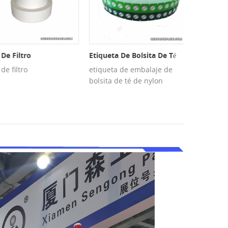
 Filtro
Etiqueta De Bolsita De Té
Malla Para
filtro
etiqueta de embalaje de
malla para
bolsita de té de nylon
bolsitas de