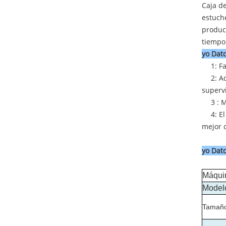
Caja de
estuche
produc
tiempo 
yo
Dato
1: F
2: A
supervi
3 : 
4: E
mejor c
yo
Dato
Máqui
Model
Tamaño