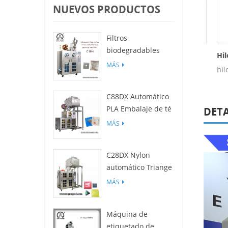
NUEVOS PRODUCTOS
Filtros
biodegradables
Tela No Tejida Hilo De Algodón
Hilo De Algodón De Nailon.
Hilo 
C19H PLA para
MÁS
lo de algodón
hilo de algodón
hilo 
empaquetadora de
bolsas de café por
C88DX Automático
goteo
PLA Embalaje de té
DET
Máquina (bolsa
MÁS
Tipo)
C28DX Nylon
automático Triange
/ Piso Máquina de
MÁS
embalaje de
bolsitas de té
Máquina de
pequeño
etiquetado de