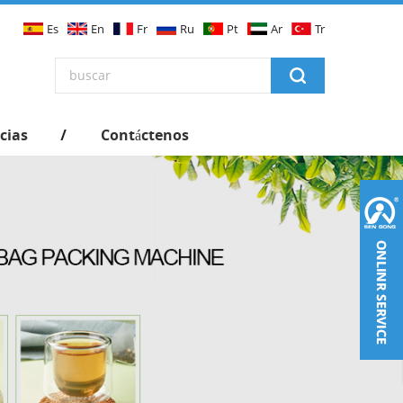
Es
En
Fr
Ru
Pt
Ar
Tr
cias
Contáctenos