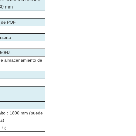
-80 mm
da de POF
ersona
 50HZ
 de almacenamiento de
lto
：
1800 mm (puede
as)
 kg