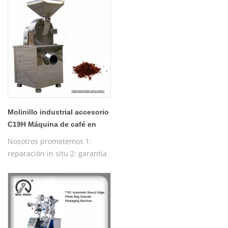
pirámide de nylon automática
/ máquina de embalaje de
bolsas planas internas y
externas
Molinillo industrial accesorio
C19H Máquina de café en
grano Cuzco
Nosotros prometemos 1:
reparación in situ 2: garantía
gratuita de un año 3:
máquina de prueba gratuita
4: formación gratuita sobre el
funcionamiento de la
máquina