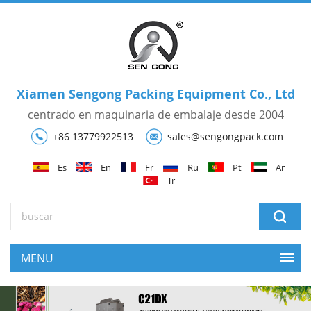
Xiamen Sengong Packing Equipment Co., Ltd
centrado en maquinaria de embalaje desde 2004
+86 13779922513
sales@sengongpack.com
Es
En
Fr
Ru
Pt
Ar
Tr