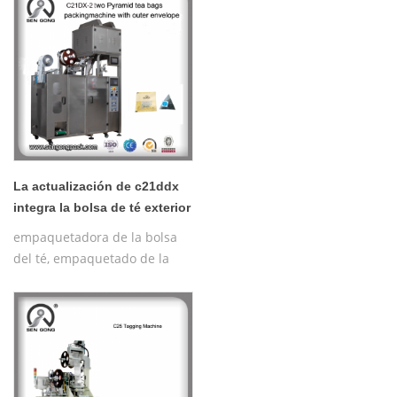
4: formación gratuita sobre el
funcionamiento de la
máquina
La actualización de c21ddx
integra la bolsa de té exterior
de la máquina de sellado de
empaquetadora de la bolsa
papel piramidal
del té, empaquetado de la
bolsita de té de la pirámide,