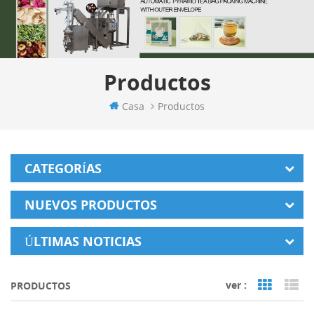
Productos
Casa
Productos
CATEGORÍAS
NUEVOS PRODUCTOS
ÚLTIMAS NOTICIAS
ver :
PRODUCTOS
Grid Vi
Li