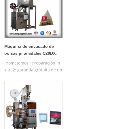
Máquina de envasado de
bolsas piramidales C20DX,
máquina de té pequeña
Prometemos 1: reparación in
situ 2: garantía gratuita de un
año 3: máquina de prueba
gratuita 4: formación gratuita
en funcionamiento de la
máquina