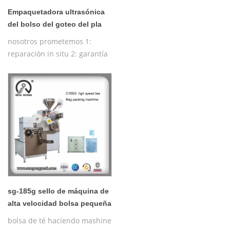
Empaquetadora ultrasónica
del bolso del goteo del pla
c19h para el café de Irlanda
nosotros prometemos 1:
con el sobre exterior
reparación in situ 2: garantía
gratuita de un año 3:
máquina de prueba gratuita
4: entrenamiento gratuito de
la máquina operativa
sg-185g sello de máquina de
alta velocidad bolsa pequeña
té
bolsa de té haciendo mashine