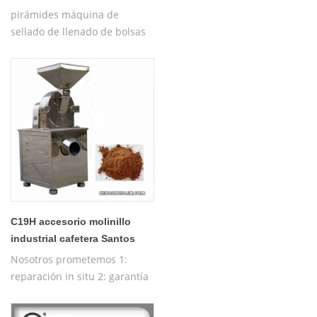
té
pirámides máquina de
sellado de llenado de bolsas
de té de hierbas con hilo,
pirámide de nylon automática
/ máquina de embalaje de
bolsas planas internas y
externas
C19H accesorio molinillo
industrial cafetera Santos
Nosotros prometemos 1:
reparación in situ 2: garantía
gratuita de un año 3:
máquina de prueba gratuita